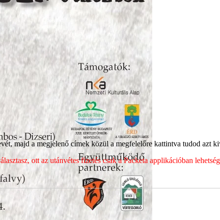
ét, majd a megjelenő címek közül a megfelelőre kattintva tudod azt kiv
sztasz, ott az utánvétes fizetés csak a Packeta applikációban lehets