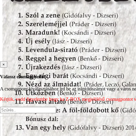
×
Válassz csomagpontot
A csomagpont kiválasztásához írd be az irányítószámot vagy a város nev
Kérjük, vedd figyelembe hogy ha Z-BOX megjelölésű csomagpontot vála