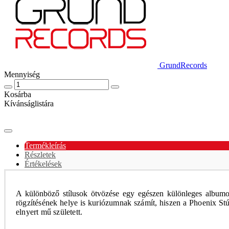
GrundRecords
Mennyiség
Kosárba
Kívánságlistára
Termékleírás
Részletek
Értékelések
A különböző stílusok ötvözése egy egészen különleges albumot
rögzítésének helye is kuriózumnak számít, hiszen a Phoenix Stú
elnyert mű született.