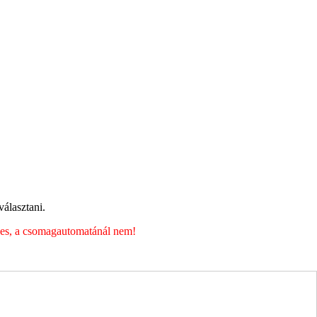
álasztani.
éges, a csomagautomatánál nem!