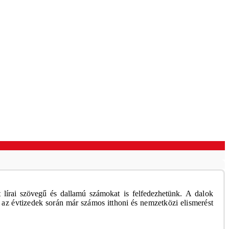
 lírai szövegű és dallamú számokat is felfedezhetünk.
A dalok
 az évtizedek során már számos itthoni és nemzetközi elismerést