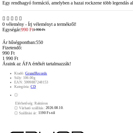
Egy rendhagyó formáció, amelyben a hazai rockzene több legendás al
0 vélemény
-
Írj véleményt a termékről!
Egységár:
990 Ft
1 990 Ft
Ár hűségpontban:
550
Fizetendő:
990 Ft
1 990 Ft
Áraink az ÁFA értékét tartalmazzák!
Kiadó:
GrundRecords
Súly:
106.00g
EAN:
5999887248153
Kategória:
CD
ⓘ
Elérhetőség:
Raktáron
2026.08.10.
ⓘ
Várható szállítás:
1190 Ft-tól
ⓘ
Szállítási ár: