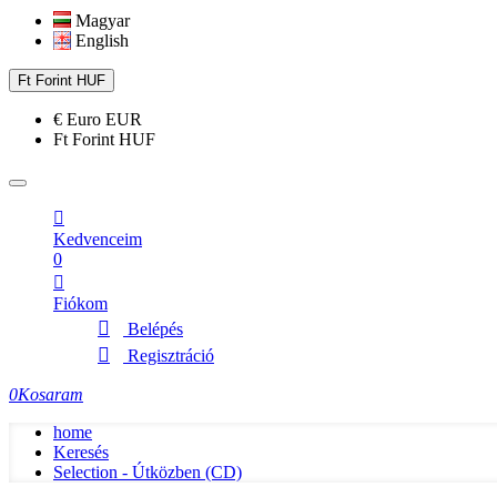
Magyar
English
Ft
Forint
HUF
€
Euro
EUR
Ft
Forint
HUF
Kedvenceim
0
Fiókom
Belépés
Regisztráció
0
Kosaram
home
Keresés
Selection - Útközben (CD)