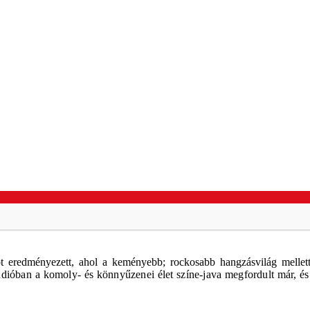
 eredményezett, ahol a keményebb; rockosabb hangzásvilág mellett
dióban a komoly- és könnyűzenei élet színe-java megfordult már, és