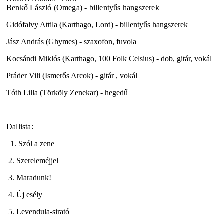
Benkő László (Omega) - billentyűs hangszerek
Gidófalvy Attila (Karthago, Lord) - billentyűs hangszerek
Jász András (Ghymes) - szaxofon, fuvola
Kocsándi Miklós (Karthago, 100 Folk Celsius) - dob, gitár, vokál
Práder Vili (Ismerős Arcok) - gitár , vokál
Tóth Lilla (Törköly Zenekar) - hegedű
Dallista:
1. Szól a zene
2. Szereleméjjel
3. Maradunk!
4. Új esély
5. Levendula-sirató