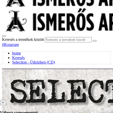
Keresés a termékek között
0
Kosaram
home
Keresés
Selection - Útközben (CD)
×
Válassz csomagpontot