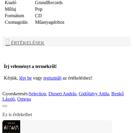
Kiadó
GrundRecords
Műfaj
Pop
Formátum
CD
Csomagolás
Műanyagdoboz
ÉRTÉKELÉSEK
Írj véleményt a termékről!
Kérjük,
lépj be
vagy
regisztrálj
az értékeléshez!
Gyorskeresés:
Selection
,
Dizseri András
,
Gidófalvy Attila
,
Benkő
László
,
Omega
Ez is érdekelhet