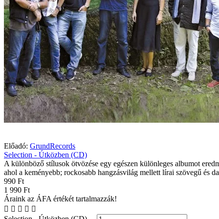
Előadó:
GrundRecords
Selection - Útközben (CD)
A különböző stílusok ötvözése egy egészen különleges albumot eredm
ahol a keményebb; rockosabb hangzásvilág mellett lírai szövegű és da
990 Ft
1 990 Ft
Áraink az ÁFA értékét tartalmazzák!
Selection - Útközben (CD)