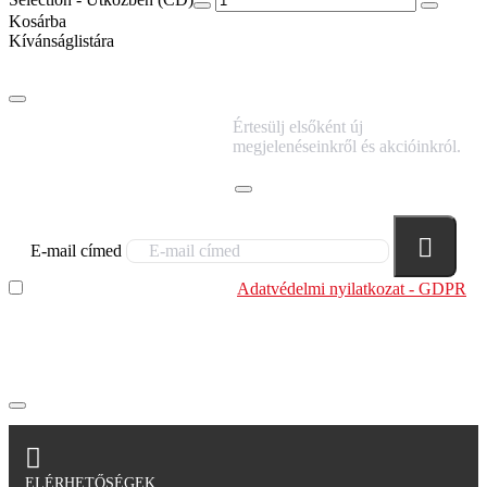
Kosárba
Kívánságlistára
IRATKOZZ FEL
Értesülj elsőként új
HÍRLEVELÜNKRE!
megjelenéseinkről és akcióinkról.
E-mail címed
Elolvastam és megértettem az
Adatvédelmi nyilatkozat - GDPR
szabályzatban leírtakat. Tudomásul veszem, hogy a
regisztrációkor megadott adataim egy részét anonimizált
formában a cég marketing célokra felhasználja.
ELÉRHETŐSÉGEK