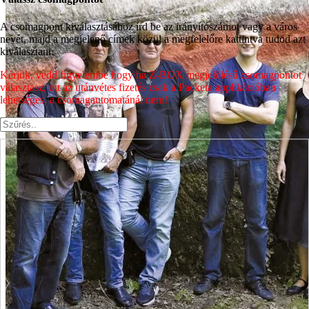
A csomagpont kiválasztásához írd be az irányítószámot vagy a város
nevét, majd a megjelenő címek közül a megfelelőre kattintva tudod azt
kiválasztani.
Kérjük, vedd figyelembe hogy ha Z-BOX megjelölésű csomagpontot
választasz, ott az utánvétes fizetés csak a Packeta applikációban
lehetséges, a csomagautomatánál nem!