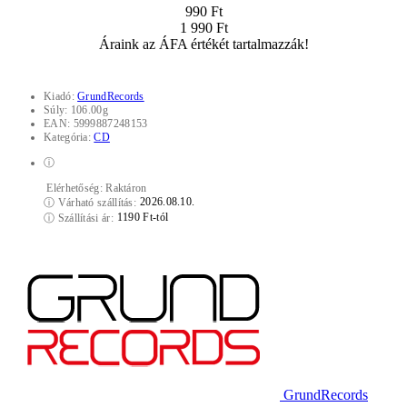
990 Ft
1 990 Ft
Áraink az ÁFA értékét tartalmazzák!
Kiadó:
GrundRecords
Súly:
106.00g
EAN:
5999887248153
Kategória:
CD
ⓘ
Elérhetőség:
Raktáron
2026.08.10.
ⓘ
Várható szállítás:
1190 Ft-tól
ⓘ
Szállítási ár:
GrundRecords