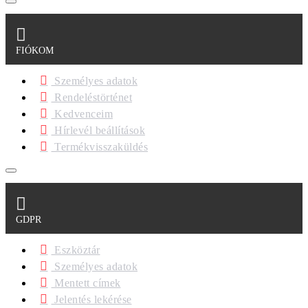
FIÓKOM
Személyes adatok
Rendeléstörténet
Kedvenceim
Hírlevél beállítások
Termékvisszaküldés
GDPR
Eszköztár
Személyes adatok
Mentett címek
Jelentés lekérése