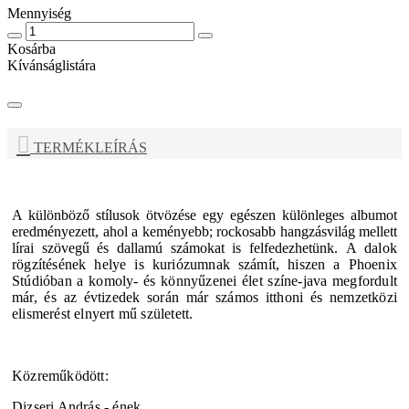
Mennyiség
Kosárba
Kívánságlistára
TERMÉKLEÍRÁS
A különböző stílusok ötvözése egy egészen különleges albumot
eredményezett, ahol a keményebb; rockosabb hangzásvilág mellett
lírai szövegű és dallamú számokat is felfedezhetünk.
A dalok
rögzítésének helye is kuriózumnak számít, hiszen a Phoenix
Stúdióban a komoly- és könnyűzenei élet színe-java megfordult
már, és az évtizedek során már számos itthoni és nemzetközi
elismerést elnyert mű született.
Közreműködött:
Dizseri András - ének