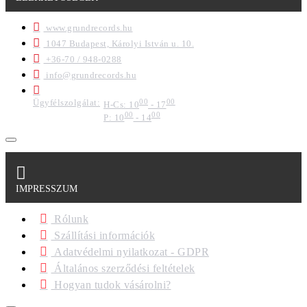
www.grundrecords.hu
1047 Budapest, Károlyi István u. 10.
+36-70 / 948-0288
info@grundrecords.hu
Ügyfélszolgálat:
00
00
H-Cs: 10
- 17
00
00
P: 10
- 14
IMPRESSZUM
Rólunk
Szállítási információk
Adatvédelmi nyilatkozat - GDPR
Általános szerződési feltételek
Hogyan tudok vásárolni?