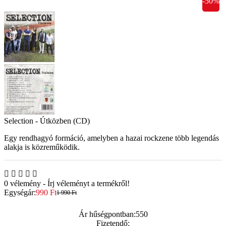
-50%
Selection - Útközben (CD)
Egy rendhagyó formáció, amelyben a hazai rockzene több legendás
alakja is közreműködik.
0 vélemény
-
Írj véleményt a termékről!
Egységár:
990 Ft
1 990 Ft
Ár hűségpontban:
550
Fizetendő: