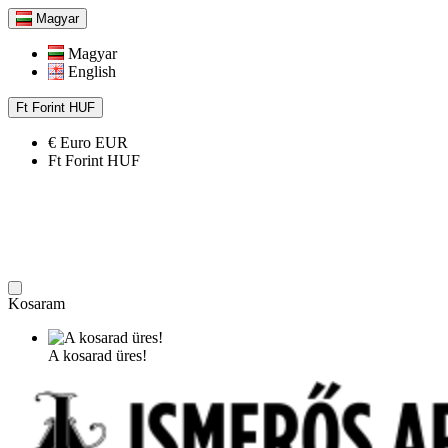
Magyar
Magyar
English
Ft
Forint
HUF
€
Euro
EUR
Ft
Forint
HUF
Kosaram
A kosarad üres!