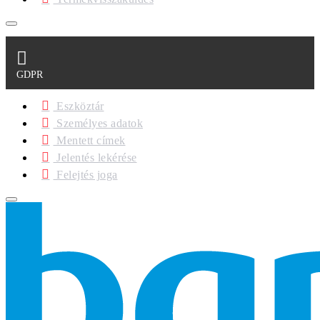
GDPR
Eszköztár
Személyes adatok
Mentett címek
Jelentés lekérése
Felejtés joga