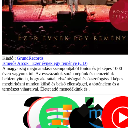
Kiadó::
GrundRecords
Ismerős Arcok - Ezer évnek egy reménye (CD)
A magyarság megmaradása szempontjából fontos és jelképes 1000
éven vagyunk túl. Az évszázadok során népünk és nemzetünk
bebizonyította, hogy akarattal, elszántsággal és összefogással képes
megbirkózni minden külső és belső ellenséggel, a történelem és a
természet viharaival. Életet adó menedékünk és..