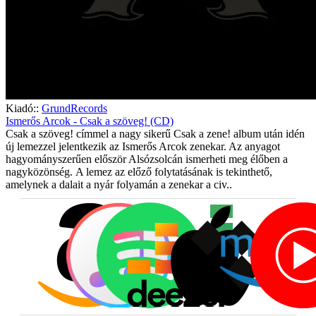
Kiadó::
GrundRecords
Ismerős Arcok - Csak a szöveg! (CD)
Csak a szöveg! címmel a nagy sikerű Csak a zene! album után idén
új lemezzel jelentkezik az Ismerős Arcok zenekar. Az anyagot
hagyományszerűen először Alsózsolcán ismerheti meg élőben a
nagyközönség. A lemez az előző folytatásának is tekinthető,
amelynek a dalait a nyár folyamán a zenekar a civ..