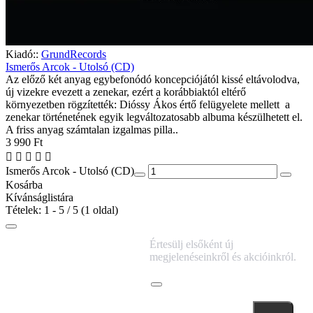
Kiadó::
GrundRecords
Ismerős Arcok - Utolsó (CD)
Az előző két anyag egybefonódó koncepciójától kissé eltávolodva,
új vizekre evezett a zenekar, ezért a korábbiaktól eltérő
környezetben rögzítették: Dióssy Ákos értő felügyelete mellett a
zenekar történetének egyik legváltozatosabb albuma készülhetett el.
A friss anyag számtalan izgalmas pilla..
3 990 Ft
Ismerős Arcok - Utolsó (CD)
Kosárba
Kívánságlistára
Tételek: 1 - 5 / 5 (1 oldal)
IRATKOZZ FEL
Értesülj elsőként új
HÍRLEVELÜNKRE!
megjelenéseinkről és akcióinkról.