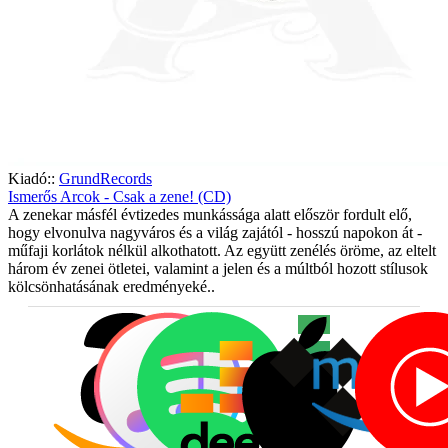
Kiadó::
GrundRecords
Ismerős Arcok - Csak a zene! (CD)
A zenekar másfél évtizedes munkássága alatt először fordult elő,
hogy elvonulva nagyváros és a világ zajától - hosszú napokon át -
műfaji korlátok nélkül alkothatott. Az együtt zenélés öröme, az eltelt
három év zenei ötletei, valamint a jelen és a múltból hozott stílusok
kölcsönhatásának eredményeké..