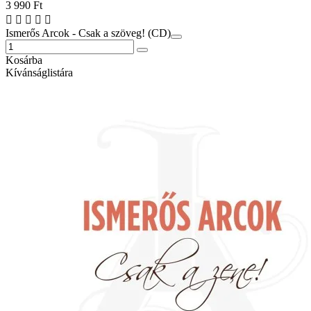
3 990 Ft
Ismerős Arcok - Csak a szöveg! (CD)
Kosárba
Kívánságlistára