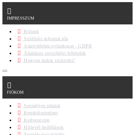
IMPRESSZUM
Rólunk
Szállítási információk
Adatvédelmi nyilatkozat - GDPR
Általános szerződési feltételek
Hogyan tudok vásárolni?
FIÓKOM
Személyes adatok
Rendeléstörténet
Kedvenceim
Hírlevél beállítások
Termékvisszaküldés