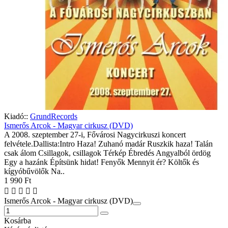
Kiadó::
GrundRecords
Ismerős Arcok - Magyar cirkusz (DVD)
A 2008. szeptember 27-i, Fővárosi Nagycirkuszi koncert
felvétele.Dallista:Intro Haza! Zuhanó madár Ruszkik haza! Talán
csak álom Csillagok, csillagok Térkép Ébredés Angyalból ördög
Egy a hazánk Építsünk hidat! Fenyők Mennyit ér? Költők és
kígyóbűvölők Na..
1 990 Ft
Ismerős Arcok - Magyar cirkusz (DVD)
Kosárba