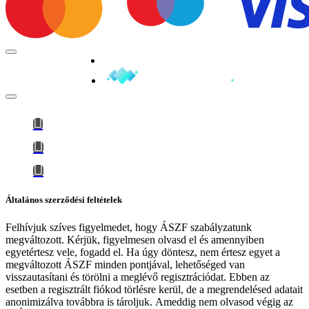
Minden jog fenntartva © 2026
Általános szerződési feltételek
Felhívjuk szíves figyelmedet, hogy
ÁSZF szabályzatunk
megváltozott
. Kérjük, figyelmesen olvasd el és amennyiben
egyetértesz vele, fogadd el. Ha úgy döntesz, nem értesz egyet a
megváltozott ÁSZF minden pontjával, lehetőséged van
visszautasítani és törölni a meglévő regisztrációdat. Ebben az
esetben a regisztrált fiókod törlésre kerül, de a megrendelésed adatait
anonimizálva továbbra is tároljuk.
Ameddig nem olvasod végig az