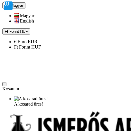
ÚJ
ÚJ
Magyar
Magyar
English
Ft
Forint
HUF
€
Euro
EUR
Ft
Forint
HUF
Kosaram
A kosarad üres!