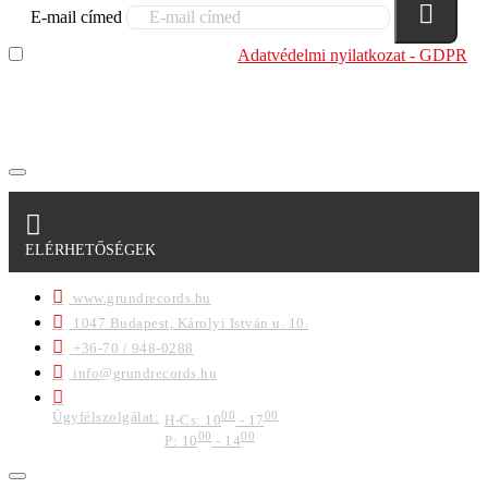
E-mail címed
Elolvastam és megértettem az
Adatvédelmi nyilatkozat - GDPR
szabályzatban leírtakat. Tudomásul veszem, hogy a
regisztrációkor megadott adataim egy részét anonimizált
formában a cég marketing célokra felhasználja.
ELÉRHETŐSÉGEK
www.grundrecords.hu
1047 Budapest, Károlyi István u. 10.
+36-70 / 948-0288
info@grundrecords.hu
Ügyfélszolgálat:
00
00
H-Cs: 10
- 17
00
00
P: 10
- 14