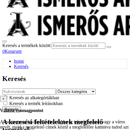
Keresés a termékek között
0
Kosaram
home
Keresés
Keresés
Keresés az alkategóriákban
×
Keresés a termék leírásokban
Keresés
Válassz csomagpontot
A keresési feltételeknek megfelelő
A csomagpont kiválasztásához írd be az irányítószámot vagy a város
nevét, majd a megjelenő címek közül a megfelelőre kattintva tudod azt
termékek