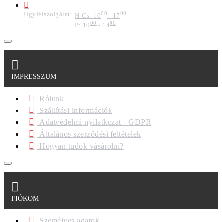
Ügyfélszolgálat:
00
00
H-Cs: 10
- 17
00
00
P: 10
- 14
IMPRESSZUM
Rólunk
Szállítási információk
Adatvédelmi nyilatkozat - GDPR
Általános szerződési feltételek
Hogyan tudok vásárolni?
FIÓKOM
Személyes adatok