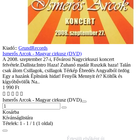
Kiadó::
GrundRecords
Ismerős Arcok - Magyar cirkusz (DVD)
A 2008. szeptember 27-i, Fővárosi Nagycirkuszi koncert
felvétele.Dallista:Intro Haza! Zuhanó madár Ruszkik haza! Talán
csak álom Csillagok, csillagok Térkép Ébredés Angyalból ördög
Egy a hazánk Építsünk hidat! Fenyők Mennyit ér? Költők és
kígyóbűvölők Na..
1 990 Ft
Ismerős Arcok - Magyar cirkusz (DVD)
Kosárba
Kívánságlistára
Tételek: 1 - 1 / 1 (1 oldal)
IRATKOZZ FEL
Értesülj elsőként új