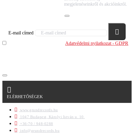
HÍRLEVELÜNKRE!
megjelenéseinkről és akcióinkról.
E-mail címed
Elolvastam és megértettem az
Adatvédelmi nyilatkozat - GDPR
szabályzatban leírtakat. Tudomásul veszem, hogy a
regisztrációkor megadott adataim egy részét anonimizált
formában a cég marketing célokra felhasználja.
ELÉRHETŐSÉGEK
www.grundrecords.hu
1047 Budapest, Károlyi István u. 10.
+36-70 / 948-0288
info@grundrecords.hu