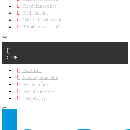
Rendeléstörténet
Kedvenceim
Hírlevél beállítások
Termékvisszaküldés
GDPR
Eszköztár
Személyes adatok
Mentett címek
Jelentés lekérése
Felejtés joga