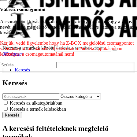
Válassz csomagpontot
A csomagpont kiválasztásához írd be az irányítószámot vagy a város
nevét, majd a megjelenő címek közül a megfelelőre kattintva tudod azt
kiválasztani.
Kérjük, vedd figyelembe hogy ha Z-BOX megjelölésű csomagpontot
Keresés a termékek között
választasz, ott az utánvétes fizetés csak a Packeta applikációban
0
Kosaram
lehetséges, a csomagautomatánál nem!
home
Keresés
Keresés
Keresés az alkategóriákban
Keresés a termék leírásokban
Keresés
A keresési feltételeknek megfelelő
termékek