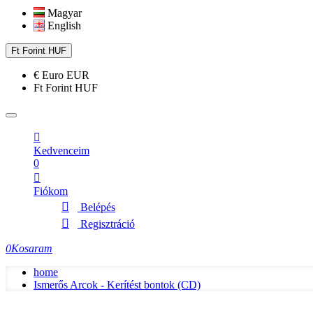
Magyar
English
Ft
Forint
HUF
€
Euro
EUR
Ft
Forint
HUF
Kedvenceim
0
Fiókom
Belépés
Regisztráció
0
Kosaram
home
Ismerős Arcok - Kerítést bontok (CD)