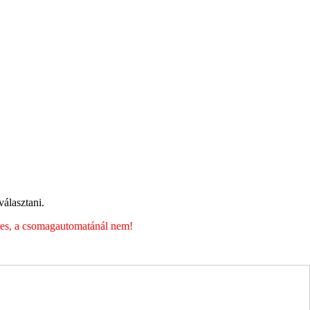
álasztani.
éges, a csomagautomatánál nem!