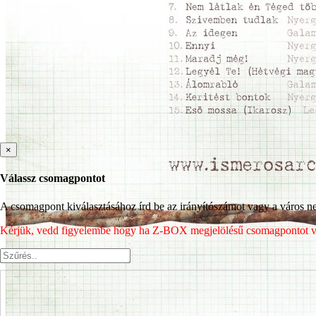
×
Válassz csomagpontot
A csomagpont kiválasztásához írd be az irányítószámot vagy a város nev
Kérjük, vedd figyelembe hogy ha Z-BOX megjelölésű csomagpontot vála