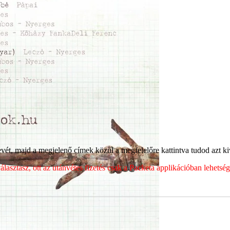
ét, majd a megjelenő címek közül a megfelelőre kattintva tudod azt kiv
sztasz, ott az utánvétes fizetés csak a Packeta applikációban lehets