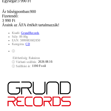
Egységár:
3 990 Ft
Ár hűségpontban:
900
Fizetendő:
3 990 Ft
Áraink az ÁFA értékét tartalmazzák!
Kiadó:
GrundRecords
Súly:
89.00g
EAN:
5999883602850
Kategória:
CD
ⓘ
Elérhetőség:
Raktáron
2026.08.10.
ⓘ
Várható szállítás:
1190 Ft-tól
ⓘ
Szállítási ár: