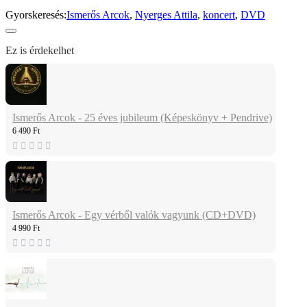
Gyorskeresés:
Ismerős Arcok
,
Nyerges Attila
,
koncert
,
DVD
Ez is érdekelhet
Ismerős Arcok - 25 éves jubileum (Képeskönyv + Pendrive)
6 490 Ft
Ismerős Arcok - Egy vérből valók vagyunk (CD+DVD)
4 990 Ft