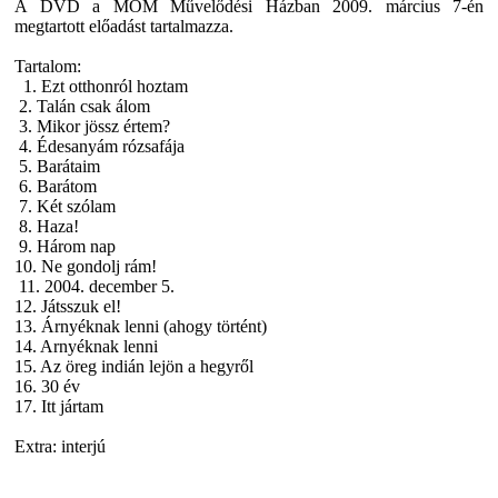
A DVD a MOM Művelődési Házban 2009. március 7-én
megtartott előadást tartalmazza.
Tartalom:
1. Ezt otthonról hoztam
2. Talán csak álom
3. Mikor jössz értem?
4. Édesanyám rózsafája
5. Barátaim
6. Barátom
7. Két szólam
8. Haza!
9. Három nap
10. Ne gondolj rám!
11. 2004. december 5.
12. Játsszuk el!
13. Árnyéknak lenni (ahogy történt)
14. Arnyéknak lenni
15. Az öreg indián lejön a hegyről
16. 30 év
17. Itt jártam
Extra: interjú