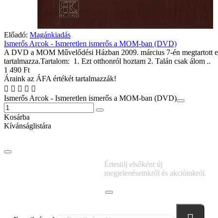
Előadó:
Magánkiadás
Ismerős Arcok - Ismeretlen ismerős a MOM-ban (DVD)
A DVD a MOM Művelődési Házban 2009. március 7-én megtartott e
tartalmazza.Tartalom: 1. Ezt otthonról hoztam 2. Talán csak álom ..
1 490 Ft
Áraink az ÁFA értékét tartalmazzák!
Ismerős Arcok - Ismeretlen ismerős a MOM-ban (DVD)
Kosárba
Kívánságlistára
IRATKOZZ FEL
Értesülj elsőként új
HÍRLEVELÜNKRE!
megjelenéseinkről és akcióinkról.