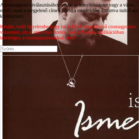
A csomagpont kiválasztásához írd be az irányítószámot vagy a város
nevét, majd a megjelenő címek közül a megfelelőre kattintva tudod azt
kiválasztani.
Kérjük, vedd figyelembe hogy ha Z-BOX megjelölésű csomagpontot
választasz, ott az utánvétes fizetés csak a Packeta applikációban
lehetséges, a csomagautomatánál nem!