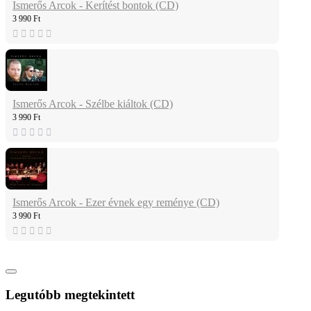
Ismerős Arcok - Kerítést bontok (CD)
3 990 Ft
Ismerős Arcok - Szélbe kiáltok (CD)
3 990 Ft
Ismerős Arcok - Ezer évnek egy reménye (CD)
3 990 Ft
Legutóbb megtekintett