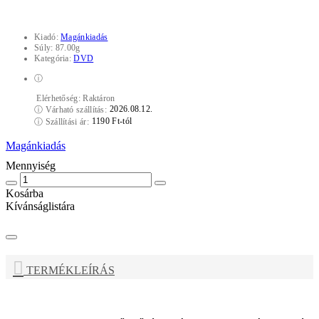
Kiadó:
Magánkiadás
Súly:
87.00g
Kategória:
DVD
ⓘ
Elérhetőség:
Raktáron
2026.08.12.
ⓘ
Várható szállítás:
1190 Ft-tól
ⓘ
Szállítási ár:
Magánkiadás
Mennyiség
Kosárba
Kívánságlistára
TERMÉKLEÍRÁS