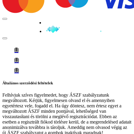
Minden jog fenntartva © 2026
Általános szerződési feltételek
Felhívjuk szíves figyelmedet, hogy
ÁSZF szabályzatunk
megváltozott
. Kérjük, figyelmesen olvasd el és amennyiben
egyetértesz vele, fogadd el. Ha úgy döntesz, nem értesz egyet a
megváltozott ÁSZF minden pontjával, lehetőséged van
visszautasítani és törölni a meglévő regisztrációdat. Ebben az
esetben a regisztrált fiókod törlésre kerül, de a megrendelésed adatait
anonimizálva továbbra is tároljuk.
Ameddig nem olvasod végig az
új ÁSZF szabályzatot a gombok inaktívak maradnak!