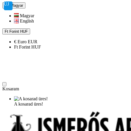
ÚJ
Magyar
Magyar
English
Ft
Forint
HUF
€
Euro
EUR
Ft
Forint
HUF
Kosaram
A kosarad üres!