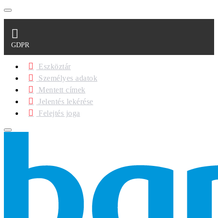
GDPR
Eszköztár
Személyes adatok
Mentett címek
Jelentés lekérése
Felejtés joga