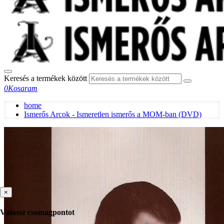
Keresés a termékek között
0
Kosaram
home
Ismerős Arcok - Ismeretlen ismerős a MOM-ban (DVD)
×
Válassz csomagpontot