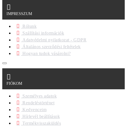
IMPRESSZUM
Rólunk
Szállítási információk
Adatvédelmi nyilatkozat - GDPR
Általános szerződési feltételek
Hogyan tudok vásárolni?
FIÓKOM
Személyes adatok
Rendeléstörténet
Kedvenceim
Hírlevél beállítások
Termékvisszaküldés