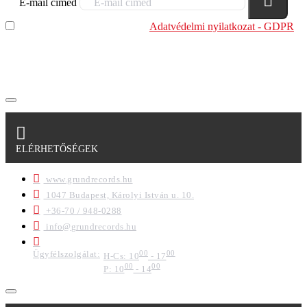
E-mail címed
Elolvastam és megértettem az
Adatvédelmi nyilatkozat - GDPR
szabályzatban leírtakat. Tudomásul veszem, hogy a
regisztrációkor megadott adataim egy részét anonimizált
formában a cég marketing célokra felhasználja.
ELÉRHETŐSÉGEK
www.grundrecords.hu
1047 Budapest, Károlyi István u. 10.
+36-70 / 948-0288
info@grundrecords.hu
Ügyfélszolgálat:
00
00
H-Cs: 10
- 17
00
00
P: 10
- 14