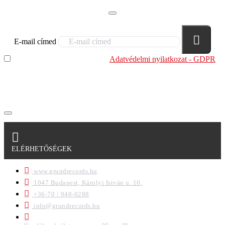
E-mail címed
Elolvastam és megértettem az
Adatvédelmi nyilatkozat - GDPR
szabályzatban leírtakat. Tudomásul veszem, hogy a
regisztrációkor megadott adataim egy részét anonimizált
formában a cég marketing célokra felhasználja.
ELÉRHETŐSÉGEK
www.grundrecords.hu
1047 Budapest, Károlyi István u. 10.
+36-70 / 948-0288
info@grundrecords.hu
00
00