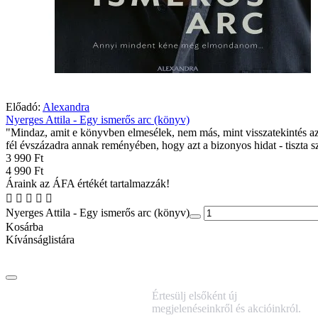
Előadó:
Alexandra
Nyerges Attila - Egy ismerős arc (könyv)
"Mindaz, amit e könyvben elmesélek, nem más, mint visszatekintés az
fél évszázadra annak reményében, hogy azt a bizonyos hidat - tiszta s
3 990 Ft
4 990 Ft
Áraink az ÁFA értékét tartalmazzák!
Nyerges Attila - Egy ismerős arc (könyv)
Kosárba
Kívánságlistára
IRATKOZZ FEL
Értesülj elsőként új
HÍRLEVELÜNKRE!
megjelenéseinkről és akcióinkról.