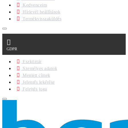
Kedvenceim
Hírlevél beállítások
Termékvisszaküldés
GDPR
Eszköztár
Személyes adatok
Mentett címek
Jelentés lekérése
Felejtés joga