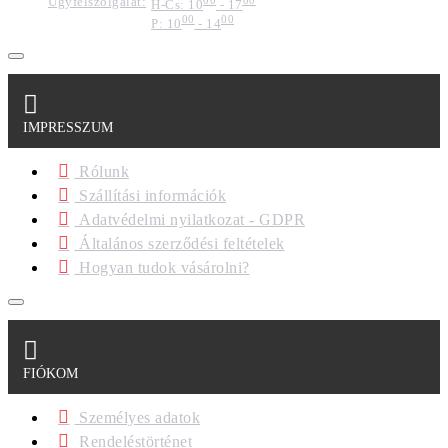
Ügyfélszolgálat:
H-Cs: 10
- 17
00
00
P: 10
- 14
IMPRESSZUM
Rólunk
Szállítási információk
Adatvédelmi nyilatkozat - GDPR
Általános szerződési feltételek
Hogyan tudok vásárolni?
FIÓKOM
Személyes adatok
Rendeléstörténet