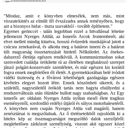
"Mindaz, amit e könyvben elmesélek, nem más, mint
visszatekintés az elmúlt fél évszázadra annak reményében, hogy
azt a bizonyos hidat - tiszta szavakból - tovább építhetem."
Egyenes gerinccel - talán legjobban ezzel a hitvallással lehetne
jellemezni Nyerges Attilát, az Ismerős Arcok frontemberét, aki
elvei mellett mindig kitartva, hosszú évtizedek munkájával jutott a
csúcsra zenekarával, és alkotta meg a határon inneni és a határon
túli magyarság összetartozását hirdető Nélküledet. Az énekes-
dalszerző életútja egészen rendkívüli. A kommunizmusban sokat
szenvedett családja örökítette rá az életében meghatározó szerepet
játszó polgári-konzervatív szemléletet, és már egészen kis korától
fogva ennek megfelelően éli életét. A gyermekkorában belé ivódott
vidéki tisztesség és a fővárosi lehetőségek gazdagsága egészen
kivételes elegyet hozott létre. Ennek köszönheti sikereit, és a
szüleitől, nagyszüleitől örökölt tartás nem hagyta elsüllyedni a
rendszerváltozás után ölünkbe hullott nagy szabadságban. Az Egy
ismerős arc oldalain Nyerges Attila nyíltan mesél élete tragikus
eseményeiről, sorsfordító erdélyi útjáról és súlyos motorbalesetéről.
A könyvben nem csupán Nyerges Attila vall magáról, hanem
zenésztársai is megszólalnak. Az ő történeteikből rajzolódik ki a
hiteles kép az összmagyarságot megszólító dalok szerzőjéről:
meglehetősen zárkózott személyiség, viszont akit egyszer közel