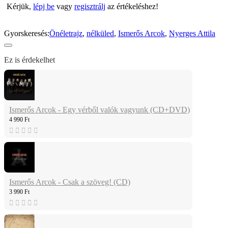
Kérjük,
lépj be
vagy
regisztrálj
az értékeléshez!
Gyorskeresés:
Önéletrajz
,
nélküled
,
Ismerős Arcok
,
Nyerges Attila
Ez is érdekelhet
Ismerős Arcok - Egy vérből valók vagyunk (CD+DVD)
4 990 Ft
Ismerős Arcok - Csak a szöveg! (CD)
3 990 Ft