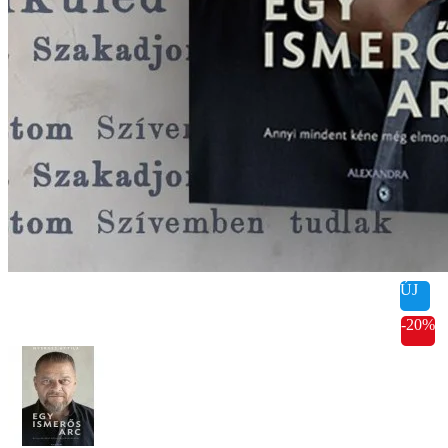
ÚJ
-20%