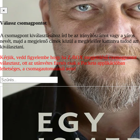
×
Válassz csomagpontot
A csomagpont kiválasztásához írd be az irányítószámot vagy a város
nevét, majd a megjelenő címek közül a megfelelőre kattintva tudod azt
kiválasztani.
Kérjük, vedd figyelembe hogy ha Z-BOX megjelölésű csomagpontot
választasz, ott az utánvétes fizetés csak a Packeta applikációban
lehetséges, a csomagautomatánál nem!