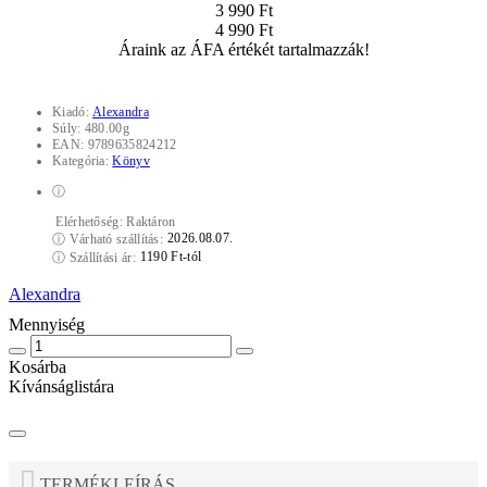
3 990 Ft
4 990 Ft
Áraink az ÁFA értékét tartalmazzák!
Kiadó:
Alexandra
Súly:
480.00g
EAN:
9789635824212
Kategória:
Könyv
ⓘ
Elérhetőség:
Raktáron
2026.08.07.
ⓘ
Várható szállítás:
1190 Ft-tól
ⓘ
Szállítási ár:
Alexandra
Mennyiség
Kosárba
Kívánságlistára
TERMÉKLEÍRÁS