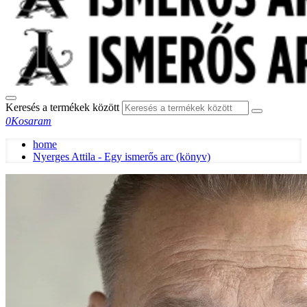
Keresés a termékek között
0
Kosaram
home
Nyerges Attila - Egy ismerős arc (könyv)