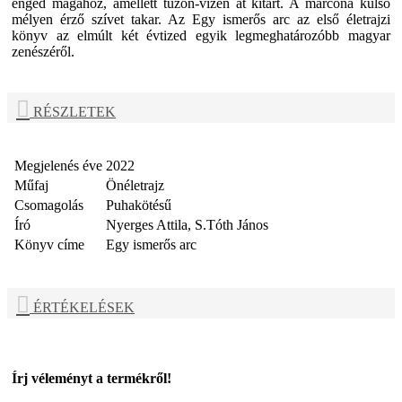
enged magához, amellett tűzön-vízen át kitart. A marcona külső
mélyen érző szívet takar. Az Egy ismerős arc az első életrajzi
könyv az elmúlt két évtized egyik legmeghatározóbb magyar
zenészéről.
RÉSZLETEK
Megjelenés éve
2022
Műfaj
Önéletrajz
Csomagolás
Puhakötésű
Író
Nyerges Attila, S.Tóth János
Könyv címe
Egy ismerős arc
ÉRTÉKELÉSEK
Írj véleményt a termékről!