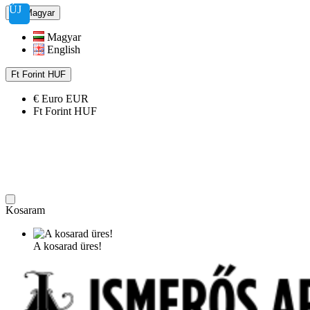
ÚJ
Magyar
Magyar
English
Ft
Forint
HUF
€
Euro
EUR
Ft
Forint
HUF
Kosaram
A kosarad üres!